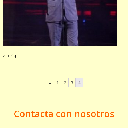
Zip Zup
←
1
2
3
4
Contacta con nosotros