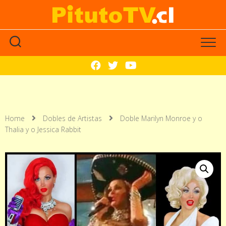
Home
Dobles de Artistas
Doble Marilyn Monroe y o
Thalia y o Jessica Rabbit