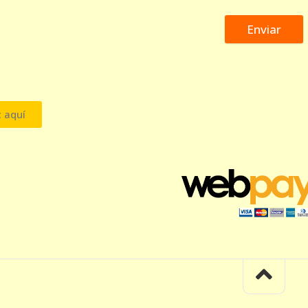
Enviar
c aquí