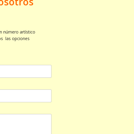
osotros
n número artístico
os las opciones