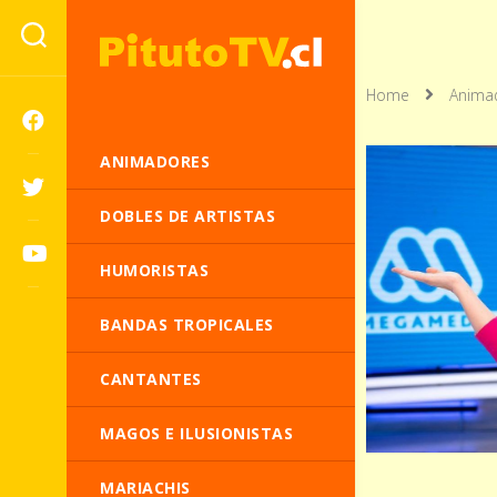
Home
Anima
ANIMADORES
DOBLES DE ARTISTAS
HUMORISTAS
BANDAS TROPICALES
CANTANTES
MAGOS E ILUSIONISTAS
MARIACHIS