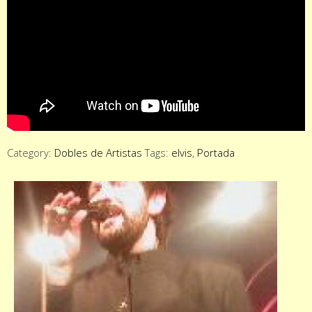
Category:
Dobles de Artistas
Tags:
elvis
,
Portada