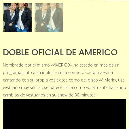
DOBLE OFICIAL DE AMERICO
Nombrado por el mismo «AMERICO» ,ha estado en mas de un
programa junto a su ídolo, le imita con verdadera maestría
cantando con su propia voz éxitos como del disco «A Morir», usa
vestuario muy similar, se parece física como vocalmente haciendo
cambios de vestuarios en su show de 30 minutos.