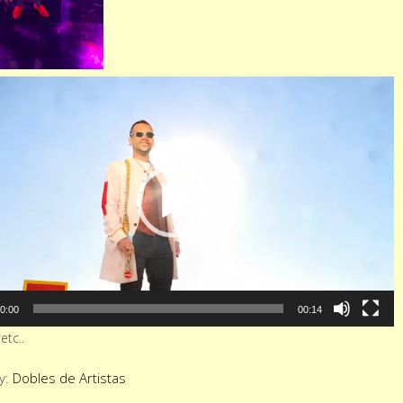
ctor
0:00
00:14
etc..
y:
Dobles de Artistas