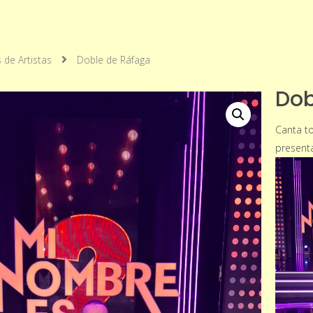
 de Artistas
Doble de Ráfaga
Dob
Canta to
presenta