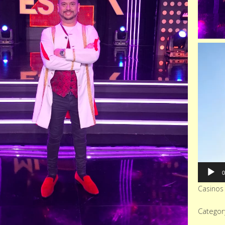
Reprodu
de
vídeo
0
Casinos 
Categor